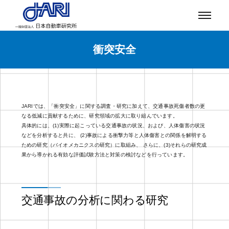
衝突安全
JARIでは、「衝突安全」に関する調査・研究に加えて、交通事故死傷者数の更
なる低減に貢献するために、研究領域の拡大に取り組んでいます。
具体的には、(1)実際に起こっている交通事故の状況、および、人体傷害の状況
などを分析すると共に、 (2)事故による衝撃力等と人体傷害との関係を解明する
ための研究（バイオメカニクスの研究）に取組み、 さらに、(3)それらの研究成
果から導かれる有効な評価試験方法と対策の検討などを行っています。
交通事故の分析に関わる研究