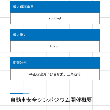
最大供試重量
2300kgf
最大推力
102ton
衝撃波形
半正弦波および台形波、三角波等
自動車安全シンポジウム開催概要