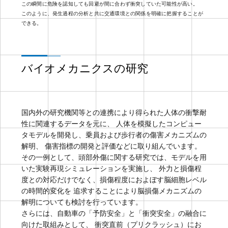
この瞬間に危険を認知しても回避が間に合わず衝突していた可能性が高い。
このように、発生過程の分析と共に交通環境との関係を明確に把握することが
できる。
バイオメカニクスの研究
国内外の研究機関等との連携により得られた人体の衝撃耐
性に関連するデータを元に、 人体を模擬したコンピュー
タモデルを開発し、乗員および歩行者の傷害メカニズムの
解明、 傷害指標の開発と評価などに取り組んでいます。
その一例として、頭部外傷に関する研究では、モデルを用
いた実験再現シミュレーションを実施し、 外力と損傷程
度との対応だけでなく、損傷程度におよぼす脳細胞レベル
の時間的変化を 追求することにより脳損傷メカニズムの
解明についても検討を行っています。
さらには、自動車の「予防安全」と「衝突安全」の融合に
向けた取組みとして、 衝突直前（プリクラッシュ）にお