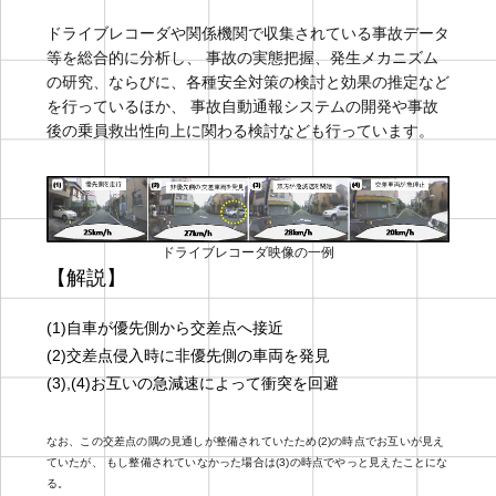
ドライブレコーダや関係機関で収集されている事故データ
等を総合的に分析し、 事故の実態把握、発生メカニズム
の研究、ならびに、各種安全対策の検討と効果の推定など
を行っているほか、 事故自動通報システムの開発や事故
後の乗員救出性向上に関わる検討なども行っています。
ドライブレコーダ映像の一例
【解説】
(1)自車が優先側から交差点へ接近
(2)交差点侵入時に非優先側の車両を発見
(3),(4)お互いの急減速によって衝突を回避
なお、この交差点の隅の見通しが整備されていたため(2)の時点でお互いが見え
ていたが、 もし整備されていなかった場合は(3)の時点でやっと見えたことにな
る。