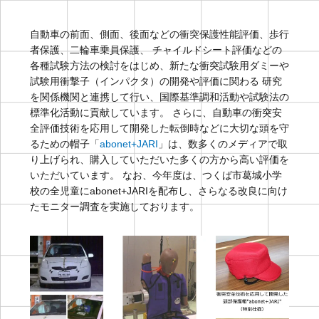
自動車の前面、側面、後面などの衝突保護性能評価、歩行
者保護、二輪車乗員保護、 チャイルドシート評価などの
各種試験方法の検討をはじめ、新たな衝突試験用ダミーや
試験用衝撃子（インパクタ）の開発や評価に関わる 研究
を関係機関と連携して行い、国際基準調和活動や試験法の
標準化活動に貢献しています。 さらに、自動車の衝突安
全評価技術を応用して開発した転倒時などに大切な頭を守
るための帽子「
abonet+JARI
」は、数多くのメディアで取
り上げられ、購入していただいた多くの方から高い評価を
いただいています。 なお、今年度は、つくば市葛城小学
校の全児童にabonet+JARIを配布し、さらなる改良に向け
たモニター調査を実施しております。