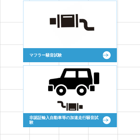
マフラー騒音試験
非認証輸入自動車等の加速走行騒音試
験