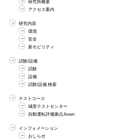
研究所概要
アクセス案内
研究内容
環境
安全
新モビリティ
試験/設備
試験
設備
試験/設備 検索
テストコース
城里テストセンター
自動運転評価拠点Jtown
インフォメーション
おしらせ