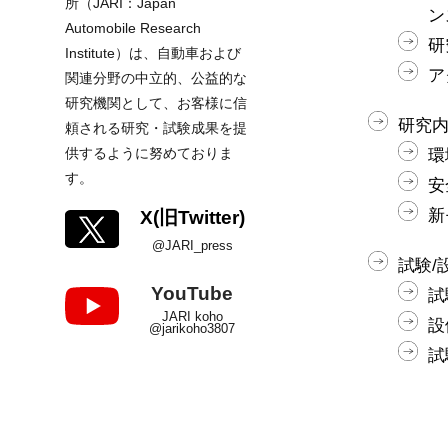
所（JARI：Japan
ン
Automobile Research
研
Institute）は、自動車および
ア
関連分野の中立的、公益的な
研究機関として、お客様に信
研究
頼される研究・試験成果を提
供するように努めておりま
環
す。
安
新
X(旧Twitter)
@JARI_press
試験/
YouTube
試
JARI koho
設
@jarikoho3807
試