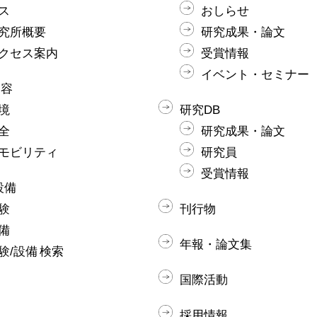
ス
おしらせ
究所概要
研究成果・論文
クセス案内
受賞情報
イベント・セミナー
内容
境
研究DB
全
研究成果・論文
モビリティ
研究員
受賞情報
設備
験
刊行物
備
年報・論文集
験/設備 検索
国際活動
採用情報