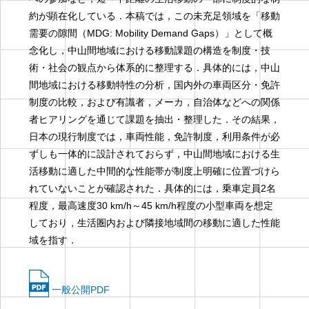
約が顕在化している．本稿では，この未充足領域を「移動
需要の隙間（MDG: Mobility Demand Gaps）」として概
念化し，中山間地域における移動課題の構造を制度・技
術・社会の観点から体系的に整理する．具体的には，中山
間地域における移動特性の分析，国内外の車両区分・免許
制度の比較，および有識者，メーカ，自治体などへの関係
者ヒアリングを通じて課題を抽出・整理した．その結果，
日本の現行制度では，車両性能，免許制度，利用条件が必
ずしも一体的に設計されておらず，中山間地域における生
活移動に適した中間的な性能帯が制度上明確に位置づけら
れていないことが確認された．具体的には，乗車定員2名
程度，最高速度30 km/h～45 km/h程度の小型車両を想定
しており，生活圏内および隣接地域間の移動に適した性能
域を指す．
一般公開PDF