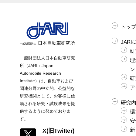
トッ
JAR
研
一般財団法人日本自動車研究
理
所（JARI：Japan
ン
Automobile Research
研
Institute）は、自動車および
ア
関連分野の中立的、公益的な
研究機関として、お客様に信
研究
頼される研究・試験成果を提
供するように努めておりま
環
す。
安
新
X(旧Twitter)