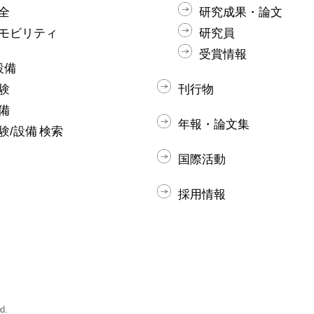
全
研究成果・論文
モビリティ
研究員
受賞情報
設備
験
刊行物
備
年報・論文集
験/設備 検索
国際活動
採用情報
d.