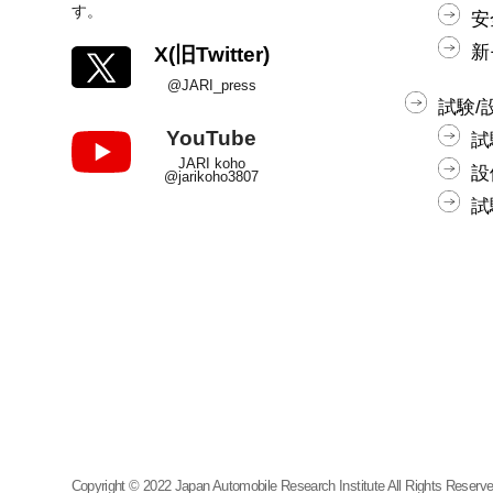
す。
安
新
X(旧Twitter)
@JARI_press
試験/
YouTube
試
JARI koho
設
@jarikoho3807
試
Copyright © 2022 Japan Automobile Research Institute All Rights Reserve