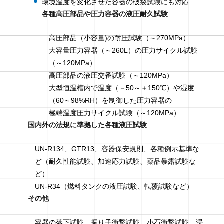
環境温度を変化させた容器の破裂試験にも対応
各種高圧部品や圧力容器の液圧耐久試験
高圧部品（小容量)の耐圧試験（～270MPa）
大容量圧力容器（～260L）の圧力サイクル試験
（～120MPa）
高圧部品の液圧交番試験（～120MPa）
大型恒温槽内で温度（－50～＋150℃）や湿度
（60～98%RH）を制御した圧力容器の
極端温度圧力サイクル試験（～120MPa）
国内外の法規に準拠した各種液圧試験
UN-R134、GTR13、容器保安規則、各種例示基準な
ど（耐久性能試験、加速応力試験、薬品暴露試験な
ど）
UN-R34（燃料タンクの液圧試験、転覆試験など）
その他
容器の落下試験、振り子衝撃試験、小石衝撃試験、浸