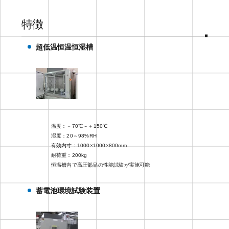
特徴
超低温恒温恒湿槽
温度：－70℃～＋150℃
湿度：20～98%RH
有効内寸：1000×1000×800mm
耐荷重：200kg
恒温槽内で高圧部品の性能試験が実施可能
蓄電池環境試験装置