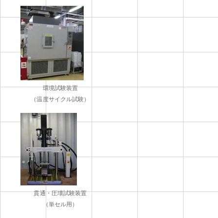
環境試験装置
（温度サイクル試験）
貫通・圧壊試験装置
（単セル用）