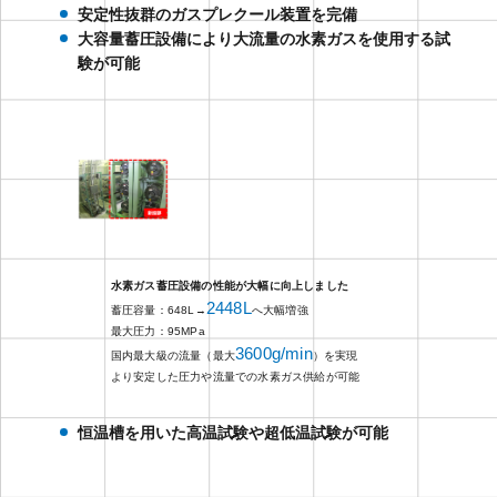
安定性抜群のガスプレクール装置を完備
大容量蓄圧設備により大流量の水素ガスを使用する試
験が可能
水素ガス蓄圧設備の性能が大幅に向上しました
2448L
蓄圧容量：648L→
へ大幅増強
最大圧力：95MPa
3600g/min
国内最大級の流量（最大
）を実現
より安定した圧力や流量での水素ガス供給が可能
恒温槽を用いた高温試験や超低温試験が可能