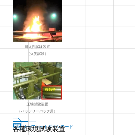
耐火性試験装置
（火災試験）
圧壊試験装置
（バッテリーパック用）
リーフレットダウンロード
各種環境試験装置