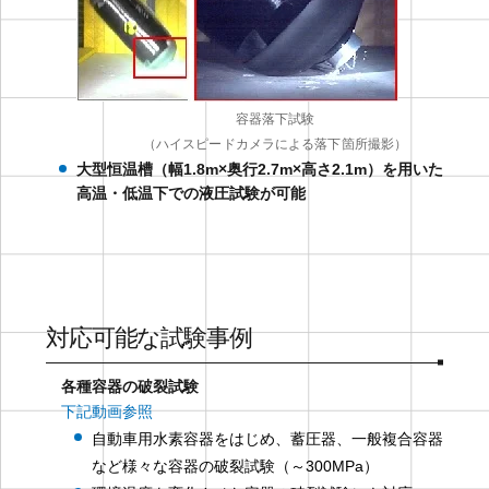
容器落下試験
（ハイスピードカメラによる落下箇所撮影）
大型恒温槽（幅1.8m×奥行2.7m×高さ2.1m）を用いた
高温・低温下での液圧試験が可能
対応可能な試験事例
各種容器の破裂試験
下記動画参照
自動車用水素容器をはじめ、蓄圧器、一般複合容器
など様々な容器の破裂試験（～300MPa）