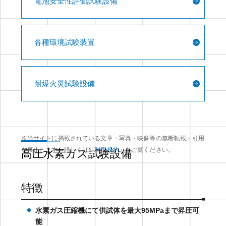
電池安全性評価試験設備
各種環境試験装置
耐爆火災試験設備
※当サイトに掲載されている文章・写真・映像等の無断転載・引用
を禁止します。詳しくは「
利用規約
」をご覧ください。
高圧水素ガス試験設備
特徴
水素ガス圧縮機にて供試体を最大95MPaまで昇圧可
能