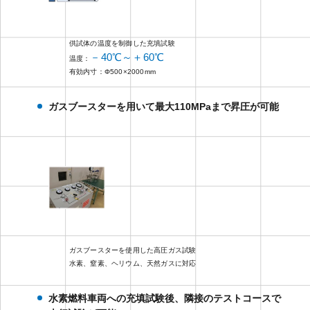
供試体の温度を制御した充填試験
－40℃～＋60℃
温度：
有効内寸：Φ500×2000mm
ガスブースターを用いて最大110MPaまで昇圧が可能
ガスブースターを使用した高圧ガス試験
水素、窒素、ヘリウム、天然ガスに対応
水素燃料車両への充填試験後、隣接のテストコースで