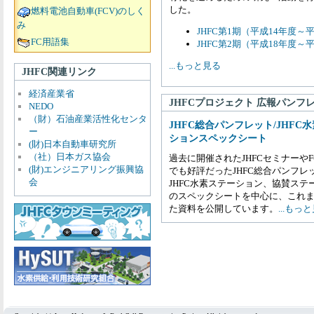
した。
燃料電池自動車(FCV)のしく
み
JHFC第1期（平成14年度～
FC用語集
JHFC第2期（平成18年度～
...もっと見る
JHFC関連リンク
経済産業省
JHFCプロジェクト 広報パンフ
NEDO
（財）石油産業活性化センタ
JHFC総合パンフレット/JHFC
ー
ションスペックシート
(財)日本自動車研究所
（社）日本ガス協会
過去に開催されたJHFCセミナーやFC
(財)エンジニアリング振興協
でも好評だったJHFC総合パンフレ
会
JHFC水素ステーション、協賛ステ
のスペックシートを中心に、これ
た資料を公開しています。
...もっ