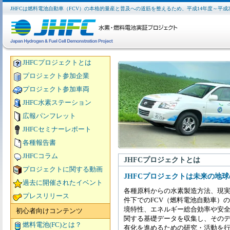
JHFCは燃料電池自動車（FCV）の本格的量産と普及への道筋を整えるため、平成14年度～平
JHFCプロジェクトとは
プロジェクト参加企業
プロジェクト参加車両
JHFC水素ステーション
広報パンフレット
JHFCセミナーレポート
各種報告書
JHFCコラム
JHFCプロジェクトとは
プロジェクトに関する動画
JHFCプロジェクトは未来の地
過去に開催されたイベント
各種原料からの水素製造方法、現
プレスリリース
件下でのFCV（燃料電池自動車）
境特性、エネルギー総合効率や安
初心者向けコンテンツ
関する基礎データを収集し、その
燃料電池(FC)とは？
有化を進めるための研究・活動を