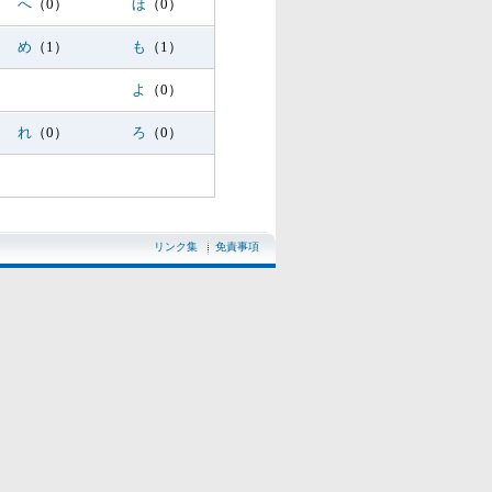
へ
（0）
ほ
（0）
め
（1）
も
（1）
よ
（0）
れ
（0）
ろ
（0）
リンク集
免責事項