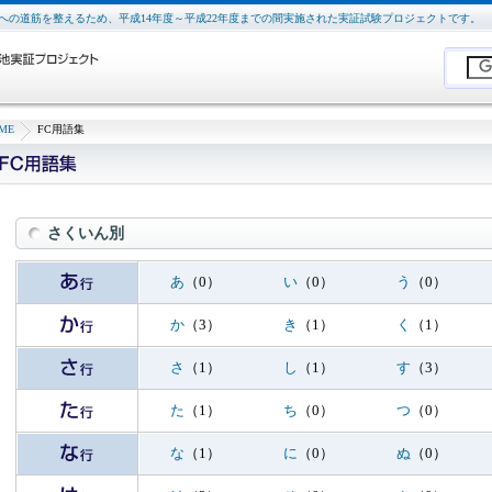
及への道筋を整えるため、平成14年度～平成22年度までの間実施された実証試験プロジェクトです。
ME
FC用語集
さくいん別
あ
（0）
い
（0）
う
（0）
か
（3）
き
（1）
く
（1）
さ
（1）
し
（1）
す
（3）
た
（1）
ち
（0）
つ
（0）
な
（1）
に
（0）
ぬ
（0）