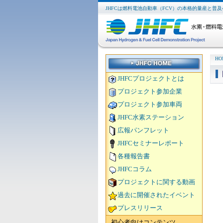
JHFCは燃料電池自動車（FCV）の本格的量産と普
HO
JHFCプロジェクトとは
プロジェクト参加企業
プロジェクト参加車両
JHFC水素ステーション
広報パンフレット
JHFCセミナーレポート
各種報告書
JHFCコラム
プロジェクトに関する動画
過去に開催されたイベント
プレスリリース
初心者向けコンテンツ