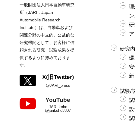
一般財団法人日本自動車研究
理
所（JARI：Japan
ン
Automobile Research
研
Institute）は、自動車および
ア
関連分野の中立的、公益的な
研究機関として、お客様に信
研究
頼される研究・試験成果を提
供するように努めておりま
環
す。
安
新
X(旧Twitter)
@JARI_press
試験/
YouTube
試
JARI koho
設
@jarikoho3807
試