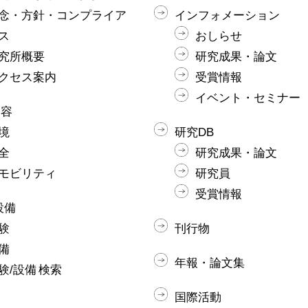
念・方針・コンプライア
インフォメーション
ス
おしらせ
究所概要
研究成果・論文
クセス案内
受賞情報
イベント・セミナー
内容
境
研究DB
全
研究成果・論文
モビリティ
研究員
受賞情報
設備
験
刊行物
備
年報・論文集
験/設備 検索
国際活動