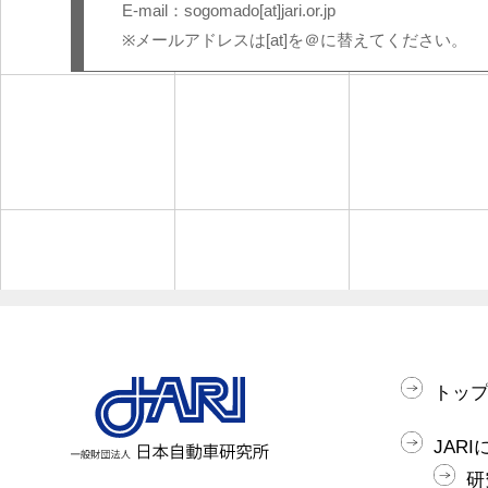
E-mail：sogomado[at]jari.or.jp
※メールアドレスは[at]を＠に替えてください。
トッ
JAR
研